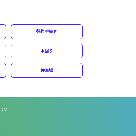
契約手続き
水回り
駐車場
KM