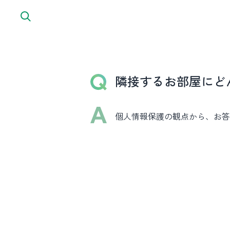
内容をスキップ
隣接するお部屋にど
個人情報保護の観点から、お答