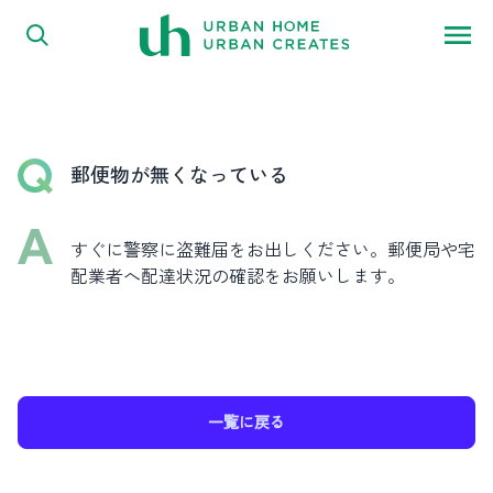
FAQ
内容をスキップ
よくある質問
郵便物が無くなっている
すぐに警察に盗難届をお出しください。郵便局や宅
配業者へ配達状況の確認をお願いします。
一覧に戻る