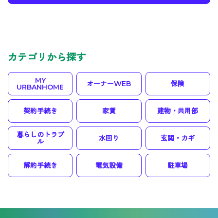
カテゴリから探す
MY
オーナーWEB
保険
URBANHOME
契約手続き
家賃
建物・共用部
暮らしのトラブ
水回り
玄関・カギ
ル
解約手続き
電気設備
駐車場