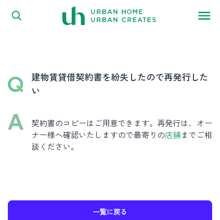
FAQ
内容をスキップ
よくある質問
建物賃貸借契約書を紛失したので再発行した
い
契約書のコピーはご用意できます。再発行は、オー
ナー様へ確認いたしますので最寄りの
店舗
までご相
談ください。
一覧に戻る