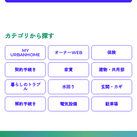
カテゴリから探す
MY
オーナーWEB
保険
URBANHOME
契約手続き
家賃
建物・共用部
暮らしのトラブ
水回り
玄関・カギ
ル
解約手続き
電気設備
駐車場