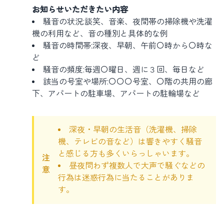
お知らせいただきたい内容
騒音の状況:談笑、音楽、夜間帯の掃除機や洗濯
機の利用など、音の種別と具体的な例
騒音の時間帯:深夜、早朝、午前〇時から〇時な
ど
騒音の頻度:毎週〇曜日、週に３回、毎日など
該当の号室や場所:〇〇〇号室、〇階の共用の廊
下、アパートの駐車場、アパートの駐輪場など
深夜・早朝の生活音（洗濯機、掃除
機、テレビの音など）は響きやすく騒音
と感じる方も多くいらっしゃいます。
注
昼夜問わず複数人で大声で騒ぐなどの
意
行為は迷惑行為に当たることがありま
す。