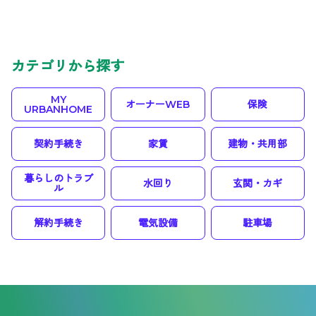
カテゴリから探す
MY
オーナーWEB
保険
URBANHOME
契約手続き
家賃
建物・共用部
暮らしのトラブ
水回り
玄関・カギ
ル
解約手続き
電気設備
駐車場