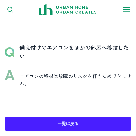
FAQ
内容をスキップ
よくある質問
備え付けのエアコンをほかの部屋へ移設した
い
エアコンの移設は故障のリスクを伴うためできませ
ん。
一覧に戻る