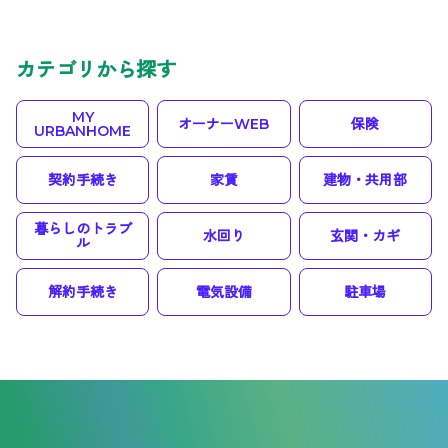
カテゴリから探す
MY
オーナーWEB
保険
URBANHOME
契約手続き
家賃
建物・共用部
暮らしのトラブ
水回り
玄関・カギ
ル
解約手続き
電気設備
駐車場