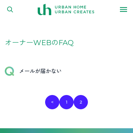
FAQ
内容をスキップ
よくある質問
オーナーWEBのFAQ
メールが届かない
投
<
1
2
稿
の
ペ
ー