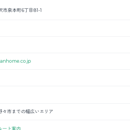
 金沢市泉本町6丁目81-1
anhome.co.jp
野々市までの幅広いエリア
ルート案内