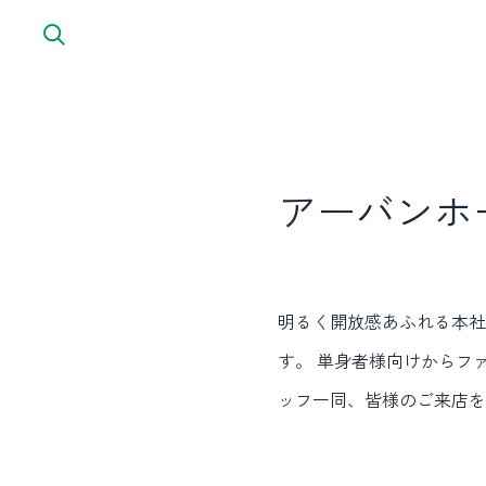
内容をスキップ
アーバンホ
明るく開放感あふれる本社
す。 単身者様向けからフ
ッフ一同、皆様のご来店を